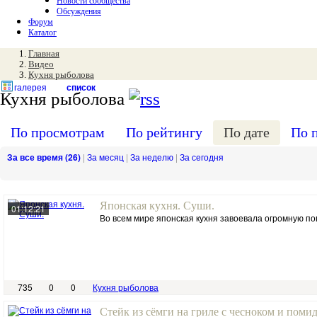
Новости сообщества
Обсуждения
Форум
Каталог
Главная
Видео
Кухня рыболова
галерея
список
Кухня рыболова
По просмотрам
По рейтингу
По дате
По 
За все время (26)
|
За месяц
|
За неделю
|
За сегодня
Японская кухня. Суши.
01:12:21
Во всем мире японская кухня завоевала огромную по
735
0
0
Кухня рыболова
Стейк из сёмги на гриле с чесноком и поми