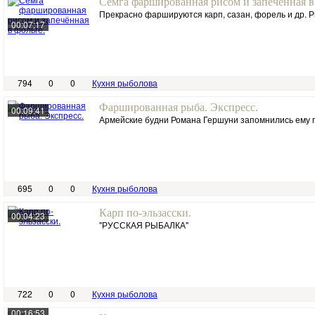
Сёмга фаршированная рисом и запечённая в
Прекрасно фаршируются карп, сазан, форель и др. Р
00:07:17
794
0
0
Кухня рыболова
Фаршированная рыба. Экспресс.
00:09:41
Армейские будни Романа Гершуни запомнились ему п
695
0
0
Кухня рыболова
Карп по-эльзасски.
00:04:23
"РУССКАЯ РЫБАЛКА"
722
0
0
Кухня рыболова
00:16:53