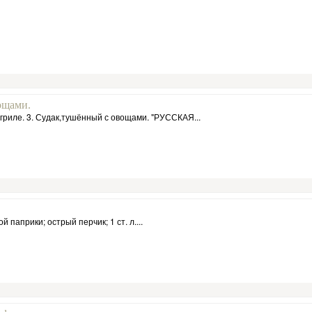
ощами.
гриле. 3. Судак,тушённый с овощами. "РУССКАЯ...
ой паприки; острый перчик; 1 ст. л....