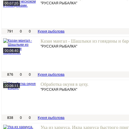
"РУССКАЯ РЫБАЛКА"
00:07:20
791
0
0
Кухня рыболова
Казан мангал - Шашлыки из говядины и ба
"РУССКАЯ РЫБАЛКА"
00:06:40
876
0
0
Кухня рыболова
Обработка окуня в цеху.
00:06:11
"РУССКАЯ РЫБАЛКА"
838
0
0
Кухня рыболова
Уха из хариуса. Икра хариуса быстрого при