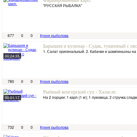
Фаршированный карп.
"РУССКАЯ РЫБАЛКА"
677
0
0
Кухня рыболова
Барышня и кулинар - Судак, тушенный с ов
1. Салат оригинальный. 2. Кабачки и шампиньоны на 
00:24:35
780
0
0
Кухня рыболова
Рыбный венгерский суп - Халасле.
На 2 порции: 1 карп (1 кг); 1 луковица; 2 стручка сладк
00:01:17
732
0
0
Кухня рыболова