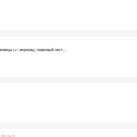
ковицы (+/- морковь); лавровый лист;...
 фольге.