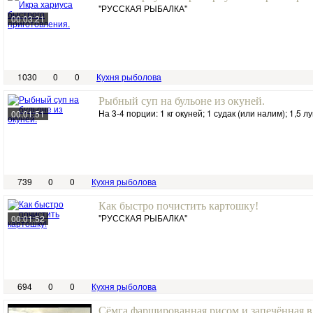
"РУССКАЯ РЫБАЛКА"
00:03:21
1030
0
0
Кухня рыболова
Рыбный суп на бульоне из окуней.
На 3-4 порции: 1 кг окуней; 1 судак (или налим); 1,5 лу
00:01:51
739
0
0
Кухня рыболова
Как быстро почистить картошку!
"РУССКАЯ РЫБАЛКА"
00:01:52
694
0
0
Кухня рыболова
Сёмга фаршированная рисом и запечённая в