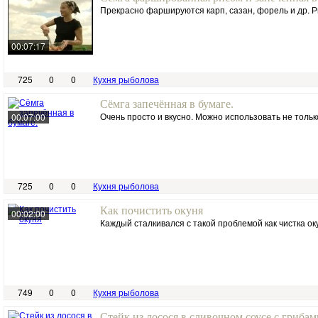
Прекрасно фаршируются карп, сазан, форель и др. Р
00:07:17
725
0
0
Кухня рыболова
Сёмга запечённая в бумаге.
Очень просто и вкусно. Можно использовать не только
00:07:00
725
0
0
Кухня рыболова
Как почистить окуня
00:02:00
Каждый сталкивался с такой проблемой как чистка оку
749
0
0
Кухня рыболова
Стейк из лосося в сливочном соусе с грибам