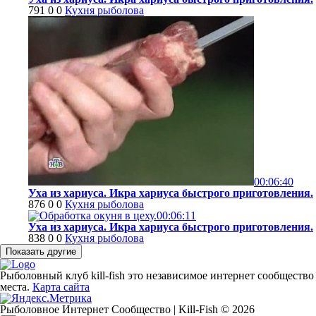
791
0
0
Кухня рыболова
00:06:40
Уха из хариуса. Икра хариуса быстрого приготовления.
876
0
0
Кухня рыболова
00:06:11
Уха из хариуса. Икра хариуса быстрого приготовления.
838
0
0
Кухня рыболова
Рыболовный клуб kill-fish это независимое интернет сообществ
места.
Карта сайта
Рыболовное Интернет Сообщество | Kill-Fish © 2026