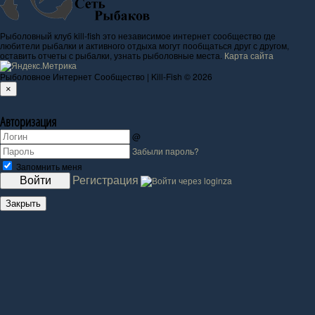
Рыболовный клуб kill-fish это независимое интернет сообщество где
любители рыбалки и активного отдыха могут пообщаться друг с другом,
оставить отчеты с рыбалки, узнать рыболовные места.
Карта сайта
Рыболовное Интернет Сообщество | Kill-Fish © 2026
×
Авторизация
@
Забыли пароль?
Запомнить меня
Регистрация
Войти
Закрыть