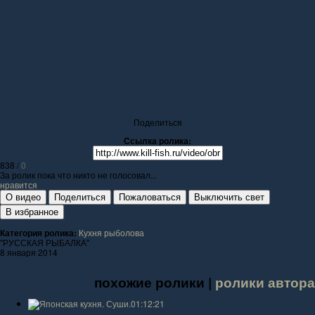
Поделиться
Ссылка ролика:
838
/
0
За ролик пока что никто не голосовал...
нравится
О видео
Поделиться
Пожаловаться
Выключить свет
В избранное
Категория ролика:
Кухня рыболова
"РУССКАЯ РЫБАЛКА"
8 января 2014
похожие ролики |
ролики автора
01:12:21