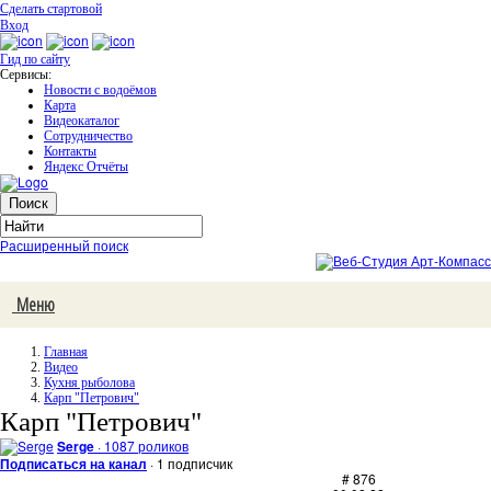
Сделать стартовой
Вход
Гид по сайту
Сервисы:
Новости с водоёмов
Карта
Видеокаталог
Сотрудничество
Контакты
Яндекс Отчёты
Расширенный поиск
Меню
Главная
Видео
Кухня рыболова
Карп "Петрович"
Карп "Петрович"
Serge
· 1087 роликов
Подписаться на канал
· 1 подписчик
# 876