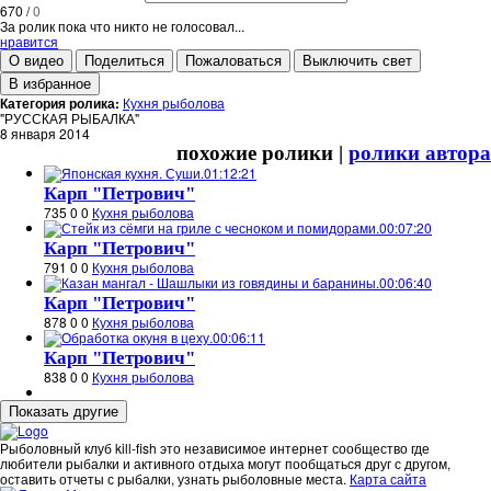
670
/
0
За ролик пока что никто не голосовал...
нравится
О видео
Поделиться
Пожаловаться
Выключить свет
В избранное
Категория ролика:
Кухня рыболова
"РУССКАЯ РЫБАЛКА"
8 января 2014
похожие ролики |
ролики автора
01:12:21
Карп "Петрович"
735
0
0
Кухня рыболова
00:07:20
Карп "Петрович"
791
0
0
Кухня рыболова
00:06:40
Карп "Петрович"
878
0
0
Кухня рыболова
00:06:11
Карп "Петрович"
838
0
0
Кухня рыболова
Рыболовный клуб kill-fish это независимое интернет сообщество где
любители рыбалки и активного отдыха могут пообщаться друг с другом,
оставить отчеты с рыбалки, узнать рыболовные места.
Карта сайта