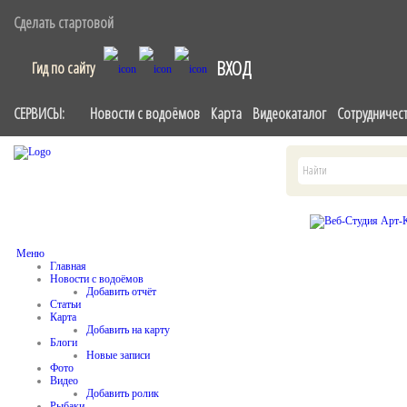
Сделать стартовой
ВХОД
Гид по сайту
СЕРВИСЫ:
Новости с водоёмов
Карта
Видеокаталог
Сотрудничес
Меню
Главная
Новости с водоёмов
Добавить отчёт
Статьи
Карта
Добавить на карту
Блоги
Новые записи
Фото
Видео
Добавить ролик
Рыбаки