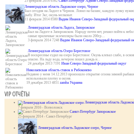
25 февраля 2014
6562
Санкт-Петербург
Админ
Северо-Западный федер
Ленинградская область Ладожское озеро, Черное
Был сегодня на Ладоге в Черном. Ловил на баланс, каждую лунку нужно 
рыбу. Итог 3кг, окунь мелковат.
11 февраля 2014
8580
Вадим Иванов
Северо-Западный федеральный ок
Ленинградская область Ладога, Запорожское
Был на Ладоге в Запорожском. Народу почти нет, решил пойти к небол
самые приличные экземпляры были около 200гр....
3 февраля 2014
7248
Вадим Иванов
Северо-Западный федеральный о
Ленинградская область Озеро Берестовое
В воскресенье ездил на озеро Берестовое. Окунь клевал слабо, в ос
опасно. На льду вода, вечером пошел дождь и...
24 декабря 2013
7191
Иван
Северо-Западный федеральный округ
Николаевская область ставок в Рябоконево
Недавно у меня 14.12.2013 произошло открытие сезона зимней рыбаки 
использовали плотву и окуня.
19 декабря 2013
4851
zamba
Украина
VIP ОТЧЁТЫ
Ленинградская область Ладожск
7 февраля 2016 -
Всеволожск
Санкт-Петербург Запорожское
25 февраля 2014 -
Санкт-Петербург
Ленинградская область Ладожское озеро, Черное