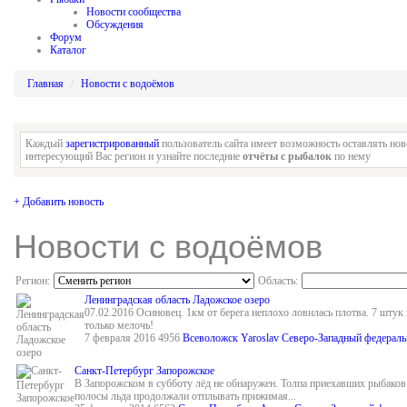
Новости сообщества
Обсуждения
Форум
Каталог
Главная
Новости с водоёмов
Каждый
зарегистрированный
пользователь сайта имеет возможность оставлять но
интересующий Вас регион и узнайте последние
отчёты с рыбалок
по нему
+ Добавить новость
Новости с водоёмов
Регион:
Область:
Ленинградская область Ладожское озеро
07.02.2016 Осиновец. 1км от берега неплохо ловилась плотва. 7 штук 
только мелочь!
7 февраля 2016
4956
Всеволожск
Yaroslav
Северо-Западный федераль
Санкт-Петербург Запорожское
В Запорожском в субботу лёд не обнаружен. Толпа приехавших рыбаков 
полосы льда продолжали отплывать прижимая...