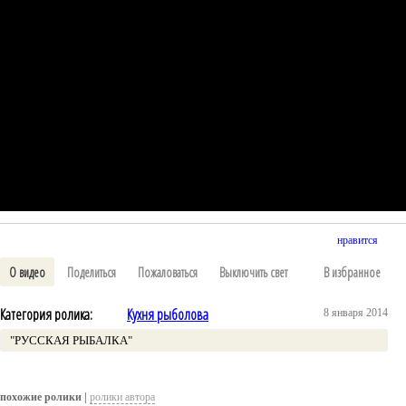
нравится
О видео
Поделиться
Пожаловаться
Выключить свет
В избранное
Категория ролика:
Кухня рыболова
8 января 2014
"РУССКАЯ РЫБАЛКА"
похожие ролики |
ролики автора