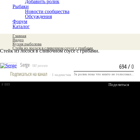
Добавить ролик
Рыбаки
Новости сообщества
Обсуждения
Форум
Каталог
Главная
Видео
Кухня рыболова
Стейк из лосося в сливочном соусе с грибами.
Стейк из лосося в сливочном соусе с грибами.
Serge
694
/
0
· 1087 роликов
Подписаться на канал
За ролик пока что никто не голосовал...
· 1 подписчик
Поделиться
# 889