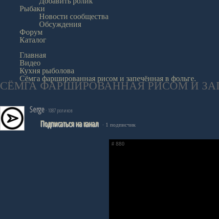
Добавить ролик
Рыбаки
Новости сообщества
Обсуждения
Форум
Каталог
Главная
Видео
Кухня рыболова
Сёмга фаршированная рисом и запечённая в фольге.
СЁМГА ФАРШИРОВАННАЯ РИСОМ И ЗАП
Serge
· 1087 роликов
Подписаться на канал
· 1 подписчик
# 880