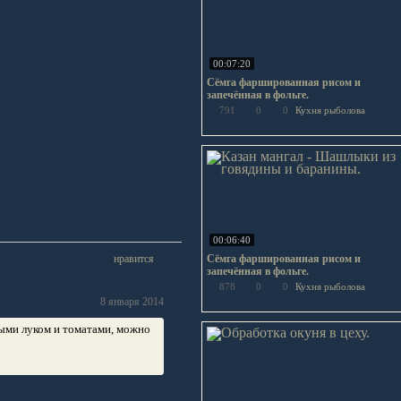
00:07:20
Сёмга фаршированная рисом и
запечённая в фольге.
791
0
0
Кухня рыболова
00:06:40
нравится
Сёмга фаршированная рисом и
запечённая в фольге.
878
0
0
Кухня рыболова
8 января 2014
ными луком и томатами, можно