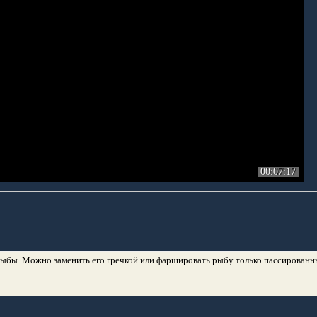
00:07:17
 рыбы. Можно заменить его гречкой или фаршировать рыбу только пассирован