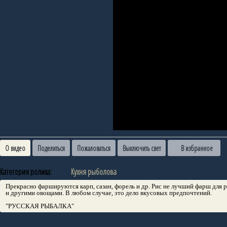
О видео
Поделиться
Пожаловаться
Выключить свет
В избранное
Категория ролика:
Кухня рыболова
Прекрасно фаршируются карп, сазан, форель и др. Рис не лучший фарш для
и другими овощами. В любом случае, это дело вкусовых предпочтений.
"РУССКАЯ РЫБАЛКА"