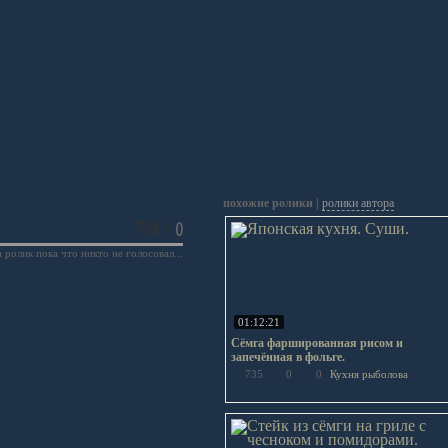
похожие ролики |
ролики автора
794
/
0
а ролик пока что никто не голосовал...
01:12:21
Сёмга фаршированная рисом и
запечённая в фольге.
735
0
0
Кухня рыболова