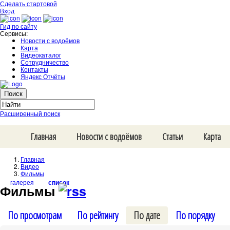
Сделать стартовой
Вход
Гид по сайту
Сервисы:
Новости с водоёмов
Карта
Видеокаталог
Сотрудничество
Контакты
Яндекс Отчёты
Расширенный поиск
Главная
Новости с водоёмов
Статьи
Карта
Главная
Видео
Фильмы
галерея
список
Фильмы
По просмотрам
По рейтингу
По дате
По порядку