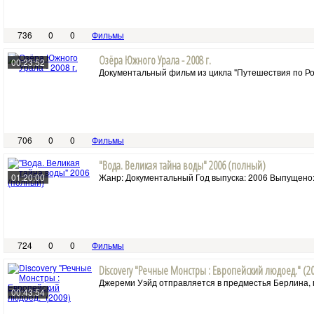
736
0
0
Фильмы
Озёра Южного Урала - 2008 г.
00:23:52
Документальный фильм из цикла "Путешествия по Росс
706
0
0
Фильмы
"Вода. Великая тайна воды" 2006 (полный)
01:20:00
Жанр: Документальный Год выпуска: 2006 Выпущено: 
724
0
0
Фильмы
Discovery "Речные Монстры : Европейский людоед." (2
Джереми Уэйд отправляется в предместья Берлина, гд
00:43:54