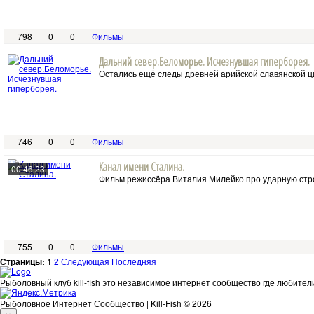
798
0
0
Фильмы
Дальний север.Беломорье. Исчезнувшая гиперборея.
Остались ещё следы древней арийской славянской цив
746
0
0
Фильмы
Канал имени Сталина.
00:46:23
Фильм режиссёра Виталия Милейко про ударную строй
755
0
0
Фильмы
Страницы:
1
2
Следующая
Последняя
Рыболовный клуб kill-fish это независимое интернет сообщество где любител
Рыболовное Интернет Сообщество | Kill-Fish © 2026