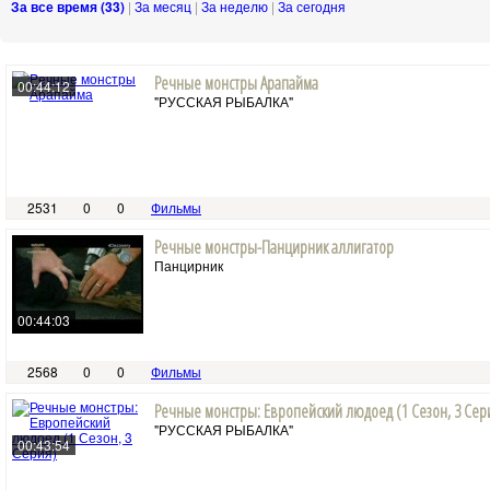
За все время (33)
|
За месяц
|
За неделю
|
За сегодня
Pечные монстры Арапайма
00:44:12
"РУССКАЯ РЫБАЛКА"
2531
0
0
Фильмы
Речные монстры-Панцирник аллигатор
Панцирник
00:44:03
2568
0
0
Фильмы
Речные монстры: Европейский людоед (1 Сезон, 3 Сер
"РУССКАЯ РЫБАЛКА"
00:43:54