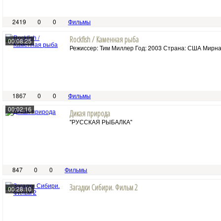
2419
0
0
Фильмы
Rockfish / Каменная рыба
00:08:25
Режиссер: Тим Миллер Год: 2003 Страна: США Мирна
1867
0
0
Фильмы
00:02:16
Дикая природа
"РУССКАЯ РЫБАЛКА"
847
0
0
Фильмы
Загадки Сибири. Фильм 2
00:28:10