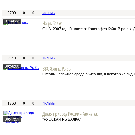
2799
0
0
Фильмы
01:34:22
На рыбалку!
США. 2007 год. Режиссер: Кристофер Кэйн. В ролях: 
2310
0
0
Фильмы
00:58:00
BBC Жизнь. Рыбы
Океаны - сложная среда обитания, и некоторые виды
1763
0
0
Фильмы
Дикая природа России - Камчатка.
00:47:51
"РУССКАЯ РЫБАЛКА"