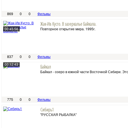
869
0
0
Фильмы
Жак-Ив Кусто. В зазеркалье Байкала.
00:45:56
Повторное открытие мира. 1995г.
837
0
0
Фильмы
00:12:43
Байкал
Байкал - озеро в южной части Восточной Сибири. Эт
775
0
0
Фильмы
Сибирь1
"РУССКАЯ РЫБАЛКА"