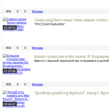
804
0
0
Фильмы
Северо-запад Тихого океана: Земля «живых» тотемов (
"РУССКАЯ РЫБАЛКА"
00:48:10
904
0
0
Фильмы
Большое путешествие вглубь океанов 3D: Возвращение / 
Вместе с морской черепахой мы отправимся в долгий 
01:22:06
825
0
0
Фильмы
"Долгий путь домой/Long Way Round". Эпизод 6 - Якутс
00:44:37