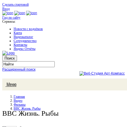
Сделать стартовой
Вход
Гид по сайту
Сервисы:
Новости с водоёмов
Карта
Видеокаталог
Сотрудничество
Контакты
Яндекс Отчёты
Расширенный поиск
Меню
Главная
Видео
Фильмы
BBC Жизнь. Рыбы
BBC Жизнь. Рыбы