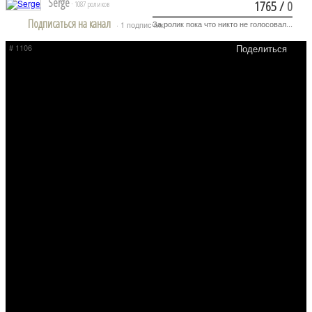
Serge
1765
/
0
· 1087 роликов
Подписаться на канал
За ролик пока что никто не голосовал...
· 1 подписчик
# 1106
Поделиться