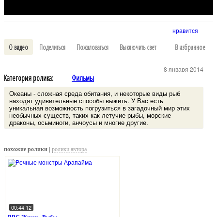
нравится
О видео
Поделиться
Пожаловаться
Выключить свет
В избранное
8 января 2014
Категория ролика:
Фильмы
Океаны - сложная среда обитания, и некоторые виды рыб
находят удивительные способы выжить. У Вас есть
уникальная возможность погрузиться в загадочный мир этих
необычных существ, таких как летучие рыбы, морские
драконы, осьминоги, анчоусы и многие другие.
похожие ролики |
ролики автора
00:44:12