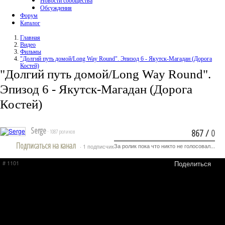
Новости сообщества
Обсуждения
Форум
Каталог
Главная
Видео
Фильмы
"Долгий путь домой/Long Way Round". Эпизод 6 - Якутск-Магадан (Дорога
Костей)
"Долгий путь домой/Long Way Round".
Эпизод 6 - Якутск-Магадан (Дорога
Костей)
Serge
867
/
0
· 1087 роликов
Подписаться на канал
За ролик пока что никто не голосовал...
· 1 подписчик
# 1101
Поделиться