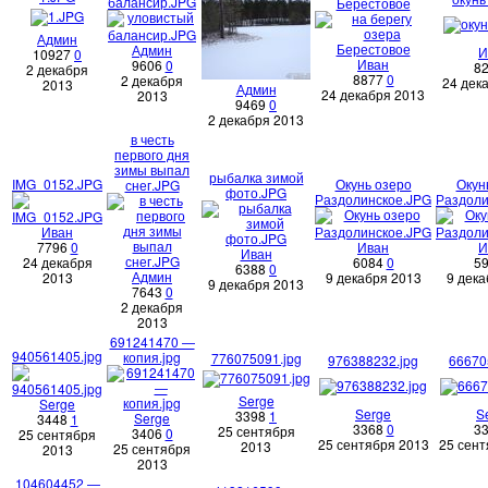
балансир.JPG
Берестовое
Админ
Админ
И
10927
0
Иван
9606
0
8
2 декабря
8877
0
2 декабря
24 дек
2013
Админ
24 декабря 2013
2013
9469
0
2 декабря 2013
в честь
первого дня
зимы выпал
рыбалка зимой
IMG_0152.JPG
Окунь озеро
Окун
снег.JPG
фото.JPG
Раздолинское.JPG
Раздоли
Иван
7796
0
Иван
И
Иван
24 декабря
6084
0
5
6388
0
Админ
2013
9 декабря 2013
9 дека
9 декабря 2013
7643
0
2 декабря
2013
691241470 —
940561405.jpg
копия.jpg
776075091.jpg
976388232.jpg
66670
Serge
Serge
Serge
S
3398
1
Serge
3448
1
3368
0
3
25 сентября
3406
0
25 сентября
25 сентября 2013
25 сент
2013
25 сентября
2013
2013
104604452 —