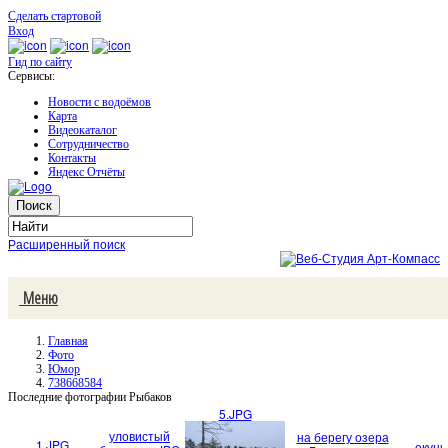
Сделать стартовой
Вход
Гид по сайту
Сервисы:
Новости с водоёмов
Карта
Видеокаталог
Сотрудничество
Контакты
Яндекс Отчёты
Расширенный поиск
Меню
Главная
Фото
Юмор
738668584
Последние фотографии Рыбаков
5.JPG
уловистый
на берегу озера
1.JPG
окунь