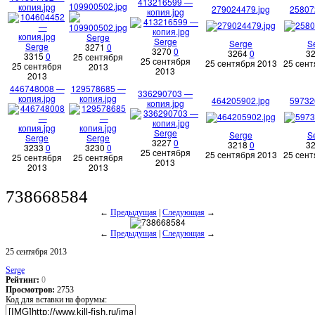
413216599 —
109900502.jpg
копия.jpg
279024479.jpg
25807
копия.jpg
Serge
Serge
Serge
S
Serge
3271
0
3270
0
3264
0
3
3315
0
25 сентября
25 сентября
25 сентября 2013
25 сент
25 сентября
2013
2013
2013
446748008 —
129578685 —
336290703 —
копия.jpg
копия.jpg
464205902.jpg
59732
копия.jpg
Serge
Serge
S
Serge
Serge
3227
0
3218
0
3
3233
0
3230
0
25 сентября
25 сентября 2013
25 сент
25 сентября
25 сентября
2013
2013
2013
738668584
←
Предыдущая
|
Следующая
→
←
Предыдущая
|
Следующая
→
25 сентября 2013
Serge
Рейтинг:
0
Просмотров:
2753
Код для вставки на форумы: