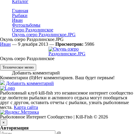
Каталог
Главная
Рыбаки
Иван
Фотоальбомы
Озеро Раздолинское
Окунь озеро Раздолинское.JPG
Окунь озеро Раздолинское.JPG
Иван
— 9 декабря 2013 —
Просмотров:
5986
Окунь озеро Раздолинское
Техническое меню
Добавить комментарий
Комментарии (
0
)
Нет комментариев. Ваш будет первым!
Добавить комментарий
Рыболовный клуб kill-fish это независимое интернет сообщество
где любители рыбалки и активного отдыха могут пообщаться
друг с другом, оставить отчеты с рыбалки, узнать рыболовные
места.
Карта сайта
Рыболовное Интернет Сообщество | Kill-Fish © 2026
×
Авторизация
@