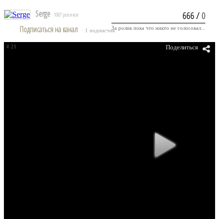
Serge
666
/
0
· 1087 роликов
Подписаться на канал
За ролик пока что никто не голосовал...
· 1 подписчик
# 21
Поделиться