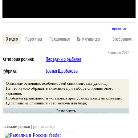
нравится
О видео
Поделиться
Пожаловаться
Выключить свет
В избранное
7 января 2014
Категория ролика:
Передачи о рыбалке
Рубрика:
Братья Щербаковы
Описание основных особенностей спиннинговых удилищ;
На что нужно обращать внимание при выборе спиннингового
удилища;
Проблема правильности установки пропускных колец на удилище;
Царапины на спиннинге - это мелочь или беда;
Развернуть
Скачать этот фильм бесплатно, без регистрации и без смс с
файлообменников или с помощью торрент-файла можно здесь:
похожие ролики |
ролики автора