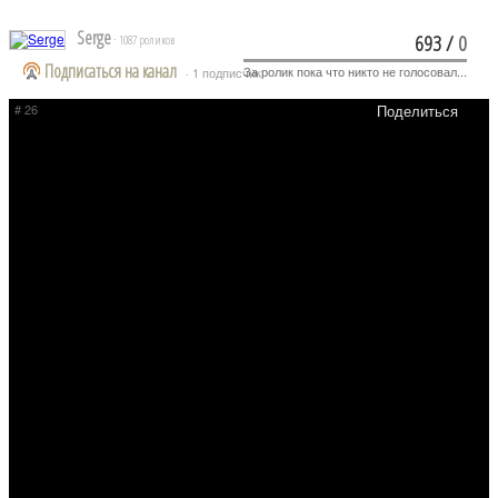
Serge
693
/
0
· 1087 роликов
Подписаться на канал
За ролик пока что никто не голосовал...
· 1 подписчик
# 26
Поделиться