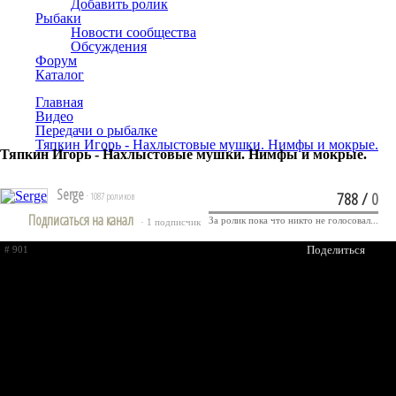
Добавить ролик
Рыбаки
Новости сообщества
Обсуждения
Форум
Каталог
Главная
Видео
Передачи о рыбалке
Тяпкин Игорь - Нахлыстовые мушки. Нимфы и мокрые.
Тяпкин Игорь - Нахлыстовые мушки. Нимфы и мокрые.
Serge
788
/
0
· 1087 роликов
Подписаться на канал
За ролик пока что никто не голосовал...
· 1 подписчик
Поделиться
# 901