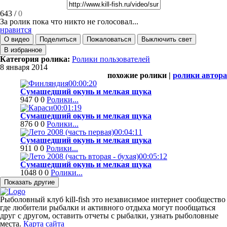
643
/
0
За ролик пока что никто не голосовал...
нравится
О видео
Поделиться
Пожаловаться
Выключить свет
В избранное
Категория ролика:
Ролики пользователей
8 января 2014
похожие ролики |
ролики автора
00:00:20
Сумашедший окунь и мелкая щука
947
0
0
Ролики...
00:01:19
Сумашедший окунь и мелкая щука
876
0
0
Ролики...
00:04:11
Сумашедший окунь и мелкая щука
911
0
0
Ролики...
00:05:12
Сумашедший окунь и мелкая щука
1048
0
0
Ролики...
Рыболовный клуб kill-fish это независимое интернет сообщество
где любители рыбалки и активного отдыха могут пообщаться
друг с другом, оставить отчеты с рыбалки, узнать рыболовные
места.
Карта сайта