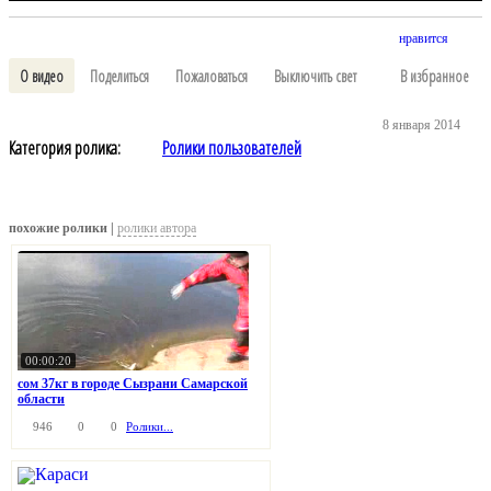
нравится
О видео
Поделиться
Пожаловаться
Выключить свет
В избранное
8 января 2014
Категория ролика:
Ролики пользователей
похожие ролики |
ролики автора
00:00:20
сом 37кг в городе Сызрани Самарской
области
946
0
0
Ролики...