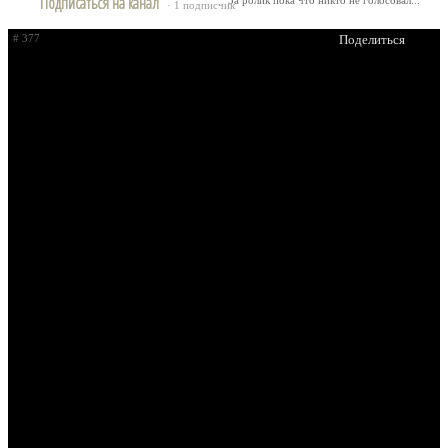
Подписаться на канал
За ролик пока что никто не голосовал...
· 1 подписчик
# 377
Поделиться