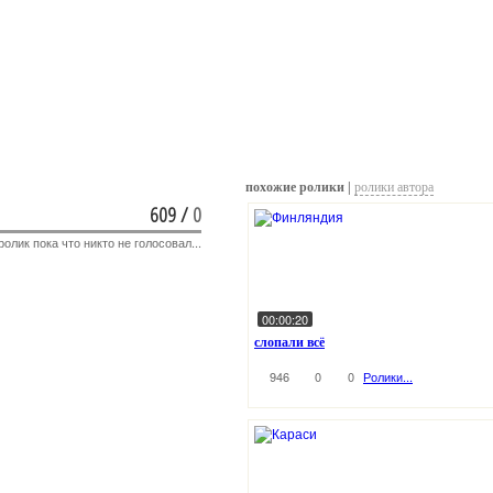
похожие ролики |
ролики автора
609
/
0
ролик пока что никто не голосовал...
00:00:20
слопали всё
946
0
0
Ролики...