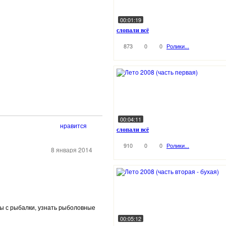
00:01:19
слопали всё
873
0
0
Ролики...
00:04:11
нравится
слопали всё
910
0
0
Ролики...
8 января 2014
еты с рыбалки, узнать рыболовные
00:05:12