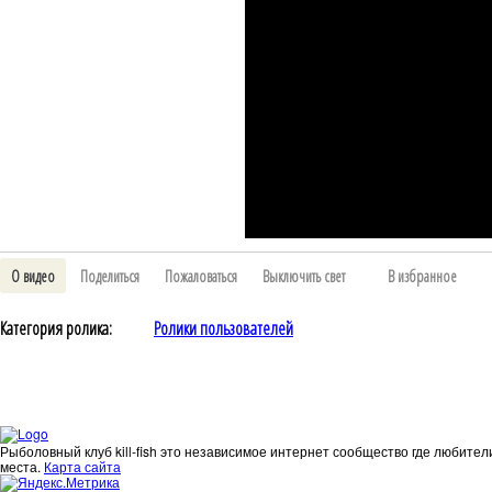
О видео
Поделиться
Пожаловаться
Выключить свет
В избранное
Категория ролика:
Ролики пользователей
Рыболовный клуб kill-fish это независимое интернет сообщество где любител
места.
Карта сайта