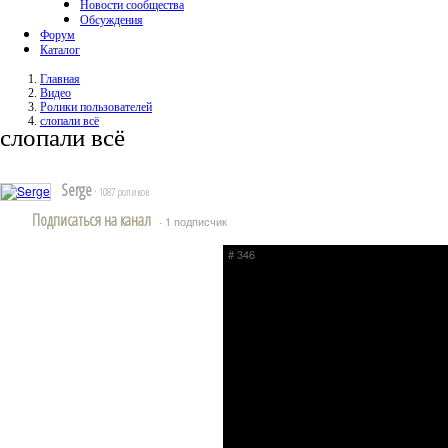
Новости сообщества
Обсуждения
Форум
Каталог
Главная
Видео
Ролики пользователей
слопали всё
слопали всё
Serge
· 1087 роликов
Подписаться на канал
· 1 подписчик
# 346