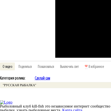
О видео
Поделиться
Пожаловаться
Выключить свет
В избранное
Категория ролика:
Сделай сам
"РУССКАЯ РЫБАЛКА"
Рыболовный клуб kill-fish это независимое интернет сообщество
рыбалки, узнать рыболовные места.
Карта сайта