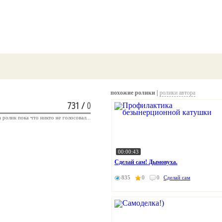
похожие ролики |
ролики автора
731
/
0
а ролик пока что никто не голосовал...
00:00:43
Сделай сам! Дымовуха.
835
0
0
Сделай сам