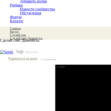
Добавить ролик
Рыбаки
Новости сообщества
Обсуждения
Форум
Каталог
Главная
Видео
Сделай сам
Сделай сам! Дымовуха.
Сделай сам! Дымовуха.
Serge
· 1087 роликов
Подписаться на канал
· 1 подписчик
# 1060