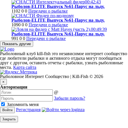
00:42:43
Рыболов-ELITE Выпуск №61-Парус на льду.
1102
0
0
Передачи о рыбалке
Рыболов-ELITE Выпуск №61-Парус на льду.
1090
0
0
Передачи о рыбалке
00:49:39
Рыболов-ELITE Выпуск №61-Парус на льду.
991
0
0
Передачи о рыбалке
Рыболовный клуб kill-fish это независимое интернет сообщество
где любители рыбалки и активного отдыха могут пообщаться
друг с другом, оставить отчеты с рыбалки, узнать рыболовные
места.
Карта сайта
Рыболовное Интернет Сообщество | Kill-Fish © 2026
×
Авторизация
@
Забыли пароль?
Запомнить меня
Регистрация
Войти
Закрыть