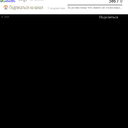
586
/
0
Подписаться на канал
За ролик пока что никто не голосовал...
· 1 подписчик
Поделиться
# 368