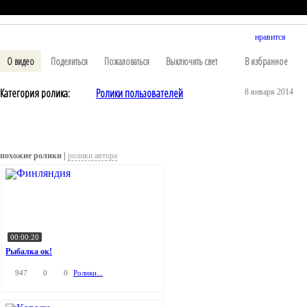
нравится
О видео
Поделиться
Пожаловаться
Выключить свет
В избранное
Категория ролика:
Ролики пользователей
8 января 2014
похожие ролики |
ролики автора
00:00:20
Рыбалка ок!
947
0
0
Ролики...