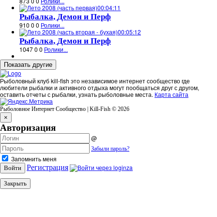
873
0
0
Ролики...
00:04:11
Рыбалка, Демон и Перф
910
0
0
Ролики...
00:05:12
Рыбалка, Демон и Перф
1047
0
0
Ролики...
Рыболовный клуб kill-fish это независимое интернет сообщество где
любители рыбалки и активного отдыха могут пообщаться друг с другом,
оставить отчеты с рыбалки, узнать рыболовные места.
Карта сайта
Рыболовное Интернет Сообщество | Kill-Fish © 2026
×
Авторизация
@
Забыли пароль?
Запомнить меня
Регистрация
Войти
Закрыть