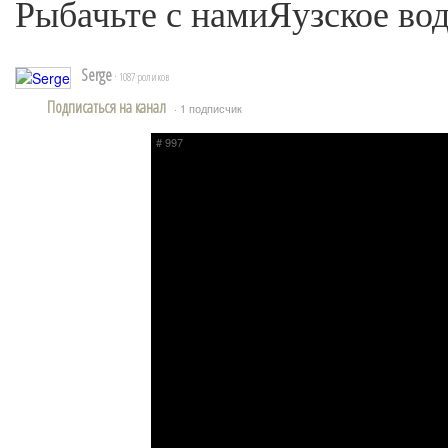
Рыбачьте с намиЯузское во
Serge
· 1087 роликов
Подписаться на канал
· 1 подписчик
# 997