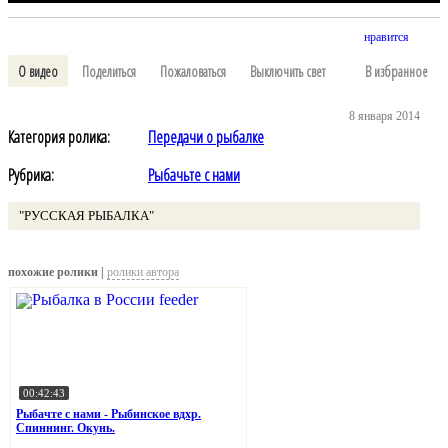
нравится
О видео
Поделиться
Пожаловаться
Выключить свет
В избранное
8 января 2014
Категория ролика:
Передачи о рыбалке
Рубрика:
Рыбачьте с нами
"РУССКАЯ РЫБАЛКА"
похожие ролики |
ролики автора
00:42:43
Рыбачте с нами - Рыбинское вдхр.
Спиннинг. Окунь.