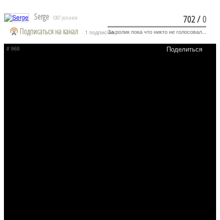
Serge
702
/
0
· 1087 роликов
Подписаться на канал
За ролик пока что никто не голосовал...
· 1 подписчик
# 968
Поделиться