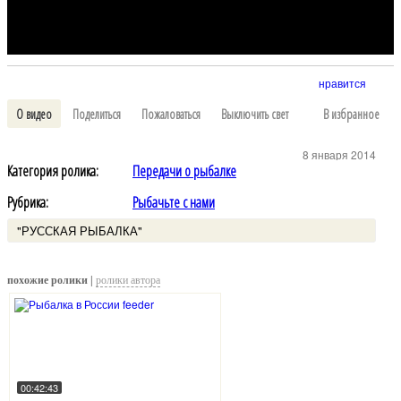
нравится
О видео
Поделиться
Пожаловаться
Выключить свет
В избранное
8 января 2014
Категория ролика:
Передачи о рыбалке
Рубрика:
Рыбачьте с нами
"РУССКАЯ РЫБАЛКА"
похожие ролики |
ролики автора
00:42:43