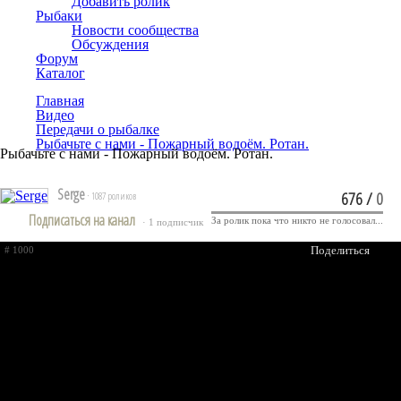
Добавить ролик
Рыбаки
Новости сообщества
Обсуждения
Форум
Каталог
Главная
Видео
Передачи о рыбалке
Рыбачьте с нами - Пожарный водоём. Ротан.
Рыбачьте с нами - Пожарный водоём. Ротан.
Serge
676
/
0
· 1087 роликов
Подписаться на канал
За ролик пока что никто не голосовал...
· 1 подписчик
Поделиться
# 1000