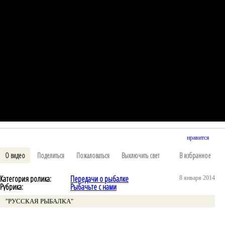
нравится
О видео
Поделиться
Пожаловаться
Выключить свет
В избранное
Категория ролика:
Передачи о рыбалке
8 января 2014
Рубрика:
Рыбачьте с нами
"РУССКАЯ РЫБАЛКА"