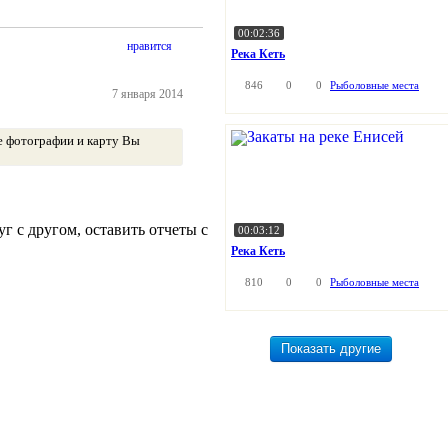
00:02:36
нравится
Река Кеть
846
0
0
Рыболовные места
7 января 2014
же фотографии и карту Вы
г с другом, оставить отчеты с
00:03:12
Река Кеть
810
0
0
Рыболовные места