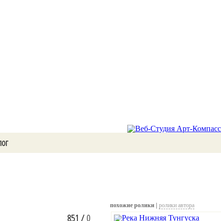
лог
похожие ролики |
ролики автора
851
/
0