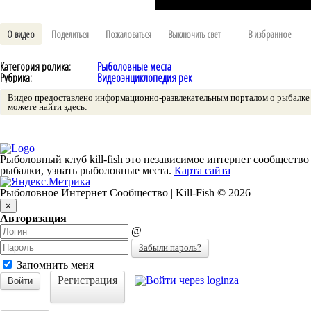
О видео
Поделиться
Пожаловаться
Выключить свет
В избранное
Категория ролика:
Рыболовные места
Рубрика:
Видеоэнциклопедия рек
Видео предоставлено информационно-развлекательным порталом о рыбалке и в
можете найти здесь:
Рыболовный клуб kill-fish это независимое интернет сообщество
рыбалки, узнать рыболовные места.
Карта сайта
Рыболовное Интернет Сообщество | Kill-Fish © 2026
×
Авторизация
@
Забыли пароль?
Запомнить меня
Регистрация
Войти