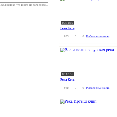
а ролик пока что никто не голосовал...
00:11:19
Река Кеть
983
0
0
Рыболовные места
00:03:56
Река Кеть
860
0
0
Рыболовные места