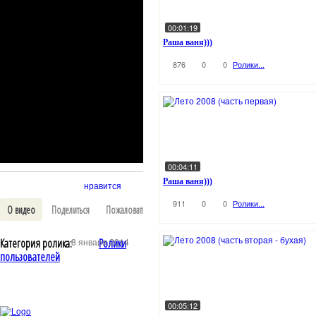
00:01:19
Раша ваня)))
876
0
0
Ролики...
00:04:11
Раша ваня)))
нравится
911
0
0
Ролики...
О видео
Поделиться
Пожаловаться
Выключить свет
В избранное
Категория ролика:
8 января 2014
Ролики
пользователей
00:05:12