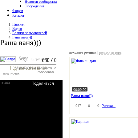
Новости сообщества
Обсуждения
Форум
Каталог
Главная
Видео
Ролики пользователей
Раша ваня)))
Раша ваня)))
похожие ролики |
ролики автора
Serge
630
/
0
· 1087 роликов
Подписаться на канал
За ролик пока что никто не
· 1
голосовал...
подписчик
# 403
Поделиться
00:00:20
Раша ваня)))
947
0
0
Ролики...