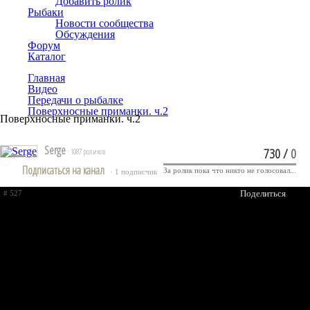
Добавить ролик
Рыбаки
Новости сообщества
Обсуждения
Форум
Каталог
Главная
Видео
Передачи о рыбалке
Поверхносные приманки. ч.2
Поверхносные приманки. ч.2
Serge
730
/
0
· 1087 роликов
Подписаться на канал
За ролик пока что никто не голосовал...
· 1 подписчик
Поделиться
# 527