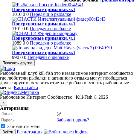
00:42:43
Поверхносные приманки. ч.1
1010
0
0
Передачи о рыбалке
00:42:43
Поверхносные приманки. ч.1
1101
0
0
Передачи о рыбалке
Поверхносные приманки. ч.1
1089
0
0
Передачи о рыбалке
00:49:39
Поверхносные приманки. ч.1
990
0
0
Передачи о рыбалке
Рыболовный клуб kill-fish это независимое интернет сообщество
где любители рыбалки и активного отдыха могут пообщаться
друг с другом, оставить отчеты с рыбалки, узнать рыболовные
места.
Карта сайта
Рыболовное Интернет Сообщество | Kill-Fish © 2026
×
Авторизация
@
Забыли пароль?
Запомнить меня
Регистрация
Войти