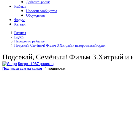
Добавить ролик
Рыбаки
Новости сообщества
Обсуждения
Форум
Каталог
Главная
Видео
Передачи о рыбалке
Подсекай, Семёныч! Фильм 3.Хитрый и изворотливый судак
Подсекай, Семёныч! Фильм 3.Хитрый и 
Serge
· 1087 роликов
Подписаться на канал
· 1 подписчик