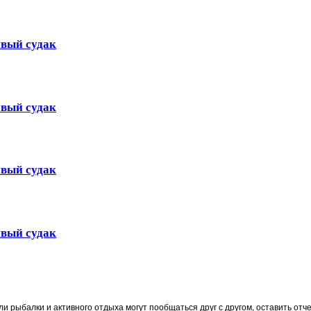
ивый судак
ивый судак
ивый судак
ивый судак
ли рыбалки и активного отдыха могут пообщаться друг с другом, оставить от