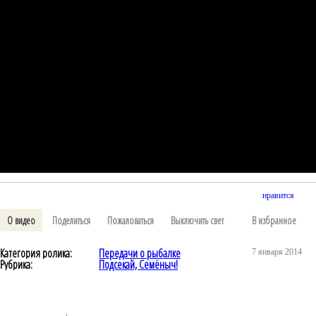
нравится
О видео
Поделиться
Пожаловаться
Выключить свет
В избранное
Категория ролика:
Передачи о рыбалке
7 января 2014
Рубрика:
Подсекай, Семёныч!