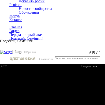
Добавить ролик
Рыбаки
Новости сообщества
Обсуждения
Форум
Каталог
Главная
Видео
Передачи о рыбалке
Подсекай, Семёныч!
Подсекай, Семёныч!
Serge
615
/
0
· 1087 роликов
Подписаться на канал
За ролик пока что никто не голосовал...
· 1 подписчик
Поделиться
# 229