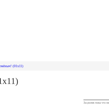
емёныч! (01x11)
1x11)
За ролик пока что ни