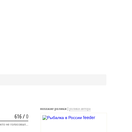
похожие ролики |
ролики автора
616
/
0
кто не голосовал...