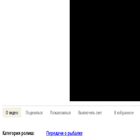
О видео
Поделиться
Пожаловаться
Выключить свет
В избранное
Категория ролика:
Передачи о рыбалке