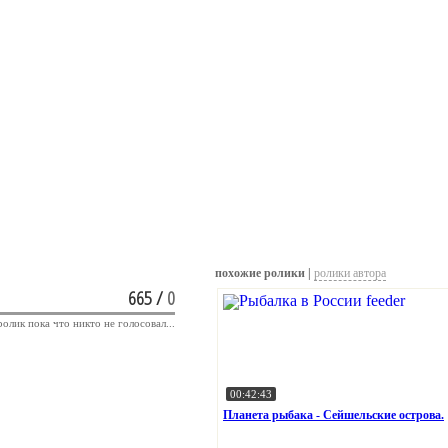
похожие ролики |
ролики автора
665
/
0
ролик пока что никто не голосовал...
00:42:43
Планета рыбака - Сейшельские острова.