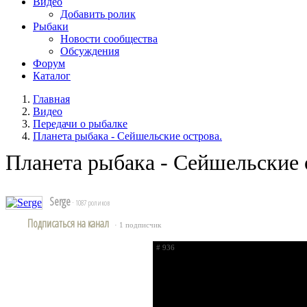
Видео
Добавить ролик
Рыбаки
Новости сообщества
Обсуждения
Форум
Каталог
Главная
Видео
Передачи о рыбалке
Планета рыбака - Сейшельские острова.
Планета рыбака - Сейшельские 
Serge
· 1087 роликов
Подписаться на канал
· 1 подписчик
# 936