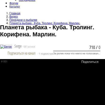
Форум
Каталог
Главная
Видео
Передачи о рыбалке
Планета рыбака - Куба. Тролинг. Корифена. Марлин.
Планета рыбака - Куба. Тролинг.
Корифена. Марлин.
Serge
710
/
0
· 1087 роликов
Подписаться на канал
За ролик пока что никто не голосовал...
· 1 подписчик
# 931
Поделиться