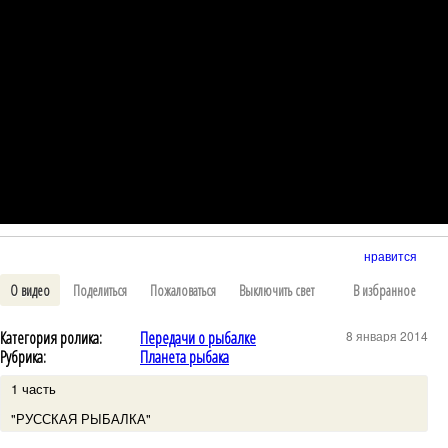
нравится
О видео
Поделиться
Пожаловаться
Выключить свет
В избранное
Категория ролика:
Передачи о рыбалке
8 января 2014
Рубрика:
Планета рыбака
1 часть
"РУССКАЯ РЫБАЛКА"