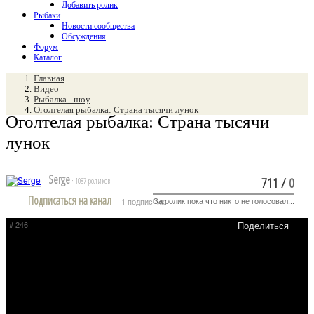
Добавить ролик
Рыбаки
Новости сообщества
Обсуждения
Форум
Каталог
Главная
Видео
Рыбалка - шоу
Оголтелая рыбалка: Страна тысячи лунок
Оголтелая рыбалка: Страна тысячи
лунок
Serge
711
/
0
· 1087 роликов
Подписаться на канал
За ролик пока что никто не голосовал...
· 1 подписчик
# 246
Поделиться