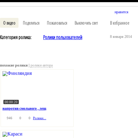
нравится
О видео
Поделиться
Пожаловаться
Выключить свет
В избранное
Категория ролика:
Ролики пользователей
8 января 2014
похожие ролики |
ролики автора
00:00:20
напротив смольного , лещ
946
0
0
Ролики...