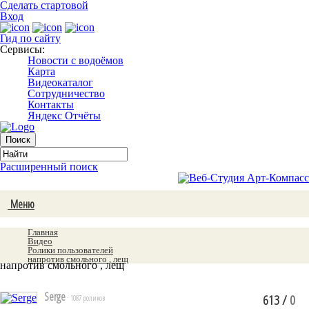
Сделать стартовой
Вход
Гид по сайту
Сервисы:
Новости с водоёмов
Карта
Видеокаталог
Сотрудничество
Контакты
Яндекс Отчёты
Расширенный поиск
Меню
Главная
Видео
Ролики пользователей
напротив смольного , лещ
напротив смольного , лещ
Serge
613
/
0
· 1087 роликов