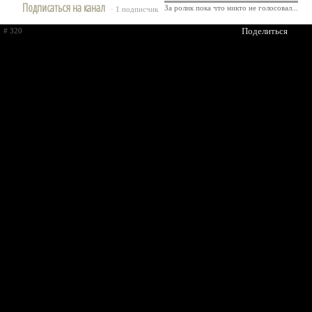
Подписаться на канал
За ролик пока что никто не голосовал...
· 1 подписчик
Поделиться
# 320