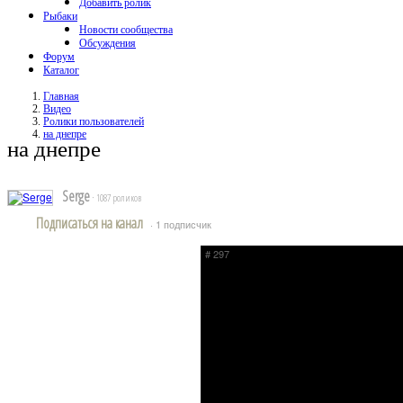
Добавить ролик
Рыбаки
Новости сообщества
Обсуждения
Форум
Каталог
Главная
Видео
Ролики пользователей
на днепре
на днепре
Serge
· 1087 роликов
Подписаться на канал
· 1 подписчик
# 297