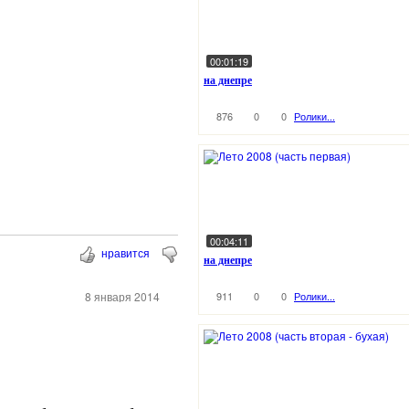
00:01:19
на днепре
876
0
0
Ролики...
00:04:11
нравится
на днепре
8 января 2014
911
0
0
Ролики...