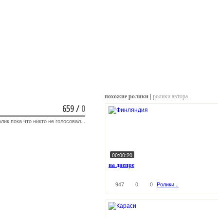
похожие ролики |
ролики автора
659
/
0
лик пока что никто не голосовал...
00:00:20
на днепре
947
0
0
Ролики...