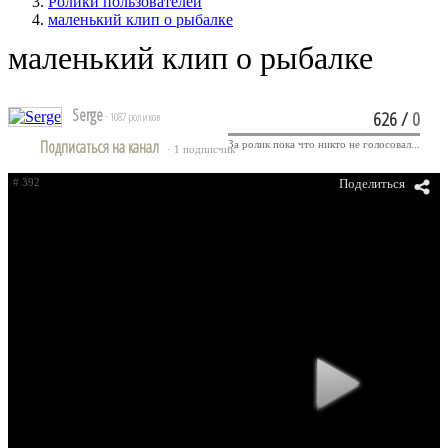
Ролики пользователей
маленький клип о рыбалке
маленький клип о рыбалке
Serge
626
/
0
· 1087 роликов
Подписаться на канал
За ролик пока что никто не голосовал...
· 1 подписчик
# 392
Поделиться