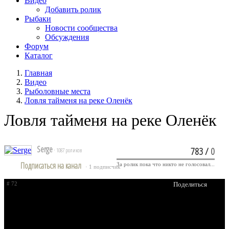
Видео
Добавить ролик
Рыбаки
Новости сообщества
Обсуждения
Форум
Каталог
Главная
Видео
Рыболовные места
Ловля тайменя на реке Оленёк
Ловля тайменя на реке Оленёк
Serge
783
/
0
· 1087 роликов
Подписаться на канал
За ролик пока что никто не голосовал...
· 1 подписчик
# 72
Поделиться