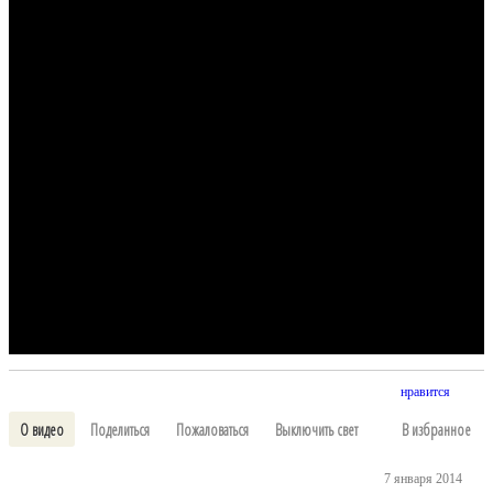
нравится
О видео
Поделиться
Пожаловаться
Выключить свет
В избранное
7 января 2014