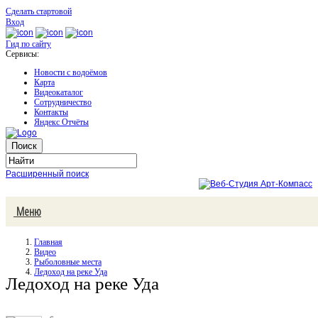
Сделать стартовой
Вход
Гид по сайту
Сервисы:
Новости с водоёмов
Карта
Видеокаталог
Сотрудничество
Контакты
Яндекс Отчёты
Расширенный поиск
Меню
Главная
Видео
Рыболовные места
Ледоход на реке Уда
Ледоход на реке Уда