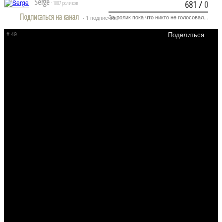
Serge
681
/
0
· 1087 роликов
Подписаться на канал
За ролик пока что никто не голосовал...
· 1 подписчик
# 49
Поделиться