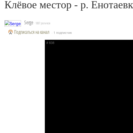
Клёвое местор - р. Енотаев
Serge
· 1087 роликов
Подписаться на канал
· 1 подписчик
# 838