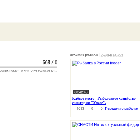
похожие ролики |
ролики автора
668
/
0
ролик пока что никто не голосовал...
00:42:43
Клёвое место - Рыболовное хозяйство
санатория "Узкое".
1013
0
0
Передачи о рыбалке