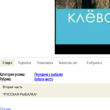
О видео
Поделиться
Пожаловаться
Выключить свет
В избранное
Категория ролика:
Передачи о рыбалке
Рубрика:
Клёвое место
Вторая часть
"РУССКАЯ РЫБАЛКА"