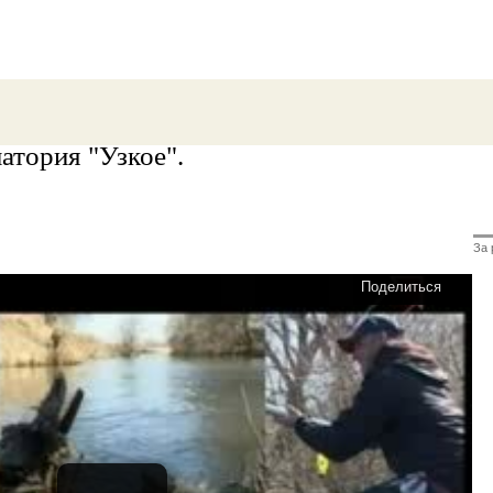
атория "Узкое".
За 
Поделиться