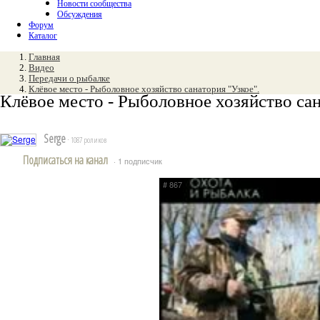
Новости сообщества
Обсуждения
Форум
Каталог
Главная
Видео
Передачи о рыбалке
Клёвое место - Рыболовное хозяйство санатория "Узкое".
Клёвое место - Рыболовное хозяйство сан
Serge
· 1087 роликов
Подписаться на канал
· 1 подписчик
# 867