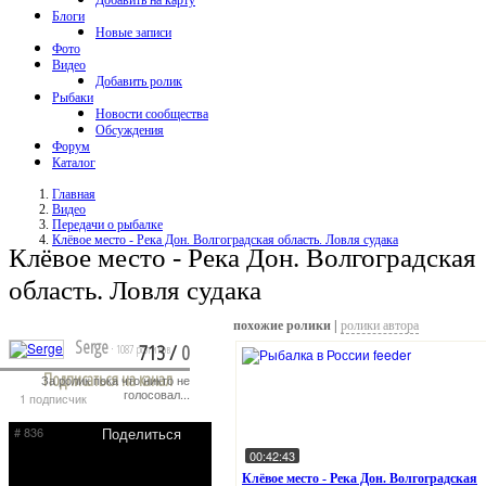
Добавить на карту
Блоги
Новые записи
Фото
Видео
Добавить ролик
Рыбаки
Новости сообщества
Обсуждения
Форум
Каталог
Главная
Видео
Передачи о рыбалке
Клёвое место - Река Дон. Волгоградская область. Ловля судака
Клёвое место - Река Дон. Волгоградская
область. Ловля судака
похожие ролики |
ролики автора
Serge
713
/
0
· 1087 роликов
Подписаться на канал
За ролик пока что никто не
·
голосовал...
1 подписчик
# 836
Поделиться
00:42:43
Клёвое место - Река Дон. Волгоградская