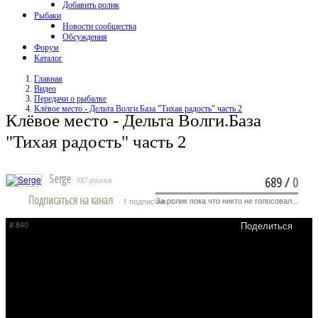
Добавить ролик
Рыбаки
Новости сообщества
Обсуждения
Форум
Каталог
Главная
Видео
Передачи о рыбалке
Клёвое место - Дельта Волги.База "Тихая радость" часть 2
Клёвое место - Дельта Волги.База
"Тихая радость" часть 2
Serge
689
/
0
· 1087 роликов
Подписаться на канал
За ролик пока что никто не голосовал...
· 1 подписчик
# 840
Поделиться