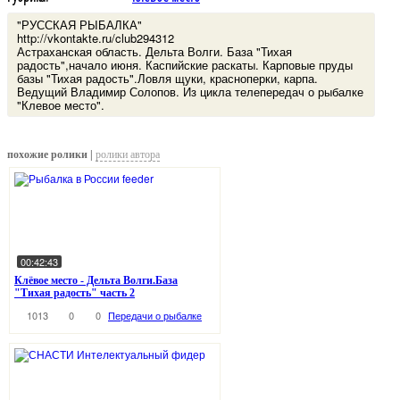
"РУССКАЯ РЫБАЛКА"
http://vkontakte.ru/club294312
Астраханская область. Дельта Волги. База "Тихая
радость",начало июня. Каспийские раскаты. Карповые пруды
базы "Тихая радость".Ловля щуки, красноперки, карпа.
Ведущий Владимир Солопов. Из цикла телепередач о рыбалке
"Клевое место".
похожие ролики |
ролики автора
00:42:43
Клёвое место - Дельта Волги.База
"Тихая радость" часть 2
1013
0
0
Передачи о рыбалке