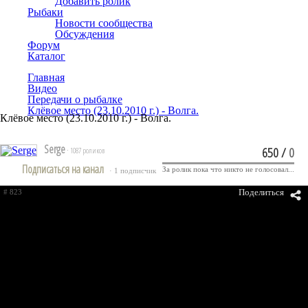
Добавить ролик
Рыбаки
Новости сообщества
Обсуждения
Форум
Каталог
Главная
Видео
Передачи о рыбалке
Клёвое место (23.10.2010 г.) - Волга.
Клёвое место (23.10.2010 г.) - Волга.
Serge
650
/
0
· 1087 роликов
Подписаться на канал
За ролик пока что никто не голосовал...
· 1 подписчик
Поделиться
# 823