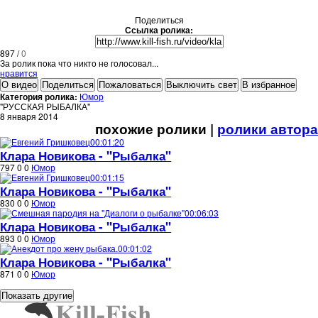
Поделиться
Ссылка ролика:
897
/
0
За ролик пока что никто не голосовал...
нравится
О видео
Поделиться
Пожаловаться
Выключить свет
В избранное
Категория ролика:
Юмор
"РУССКАЯ РЫБАЛКА"
8 января 2014
похожие ролики |
ролики автора
00:01:20
Клара Новикова - "Рыбалка"
797
0
0
Юмор
00:01:15
Клара Новикова - "Рыбалка"
830
0
0
Юмор
00:06:03
Клара Новикова - "Рыбалка"
893
0
0
Юмор
00:01:02
Клара Новикова - "Рыбалка"
871
0
0
Юмор