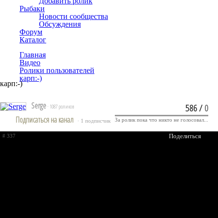
Добавить ролик
Рыбаки
Новости сообщества
Обсуждения
Форум
Каталог
Главная
Видео
Ролики пользователей
карп:-)
карп:-)
Serge
586
/
0
· 1087 роликов
Подписаться на канал
За ролик пока что никто не голосовал...
· 1 подписчик
Поделиться
# 337