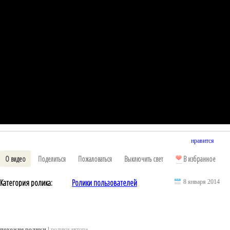
нравится
О видео
Поделиться
Пожаловаться
Выключить свет
В избранное
Категория ролика:
Ролики пользователей
8 января 2014
похожие ролики |
ролики автора