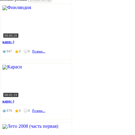
00:00:20
карп:-)
947
0
0
Ролики...
00:01:19
карп:-)
876
0
0
Ролики...