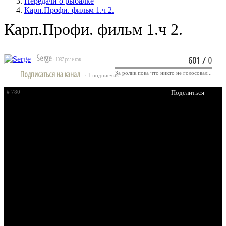
Передачи о рыбалке
Карп.Профи. фильм 1.ч 2.
Карп.Профи. фильм 1.ч 2.
Serge
601
/
0
· 1087 роликов
Подписаться на канал
За ролик пока что никто не голосовал...
· 1 подписчик
# 780
Поделиться