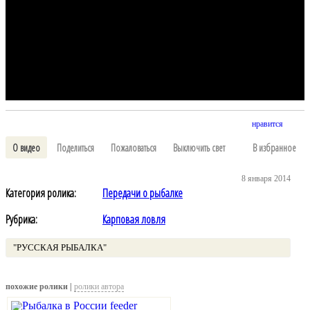
нравится
О видео
Поделиться
Пожаловаться
Выключить свет
В избранное
8 января 2014
Категория ролика:
Передачи о рыбалке
Рубрика:
Карповая ловля
"РУССКАЯ РЫБАЛКА"
похожие ролики |
ролики автора