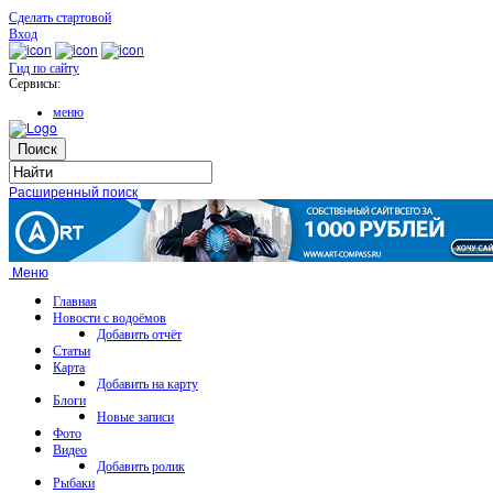
Сделать стартовой
Вход
Гид по сайту
Сервисы:
меню
Расширенный поиск
Меню
Главная
Новости с водоёмов
Добавить отчёт
Статьи
Карта
Добавить на карту
Блоги
Новые записи
Фото
Видео
Добавить ролик
Рыбаки